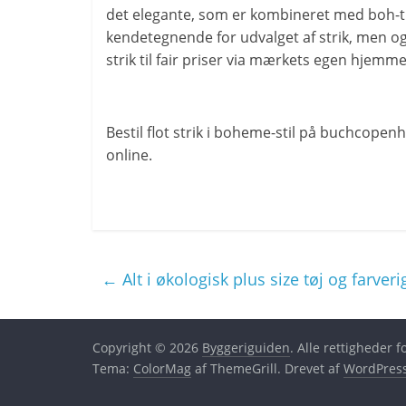
det elegante, som er kombineret med boh-tr
kendetegnende for udvalget af strik, men o
strik til fair priser via mærkets egen hjemme
Bestil flot strik i boheme-stil på buchcope
online.
←
Alt i økologisk plus size tøj og farve
Copyright © 2026
Byggeriguiden
. Alle rettigheder 
Tema:
ColorMag
af ThemeGrill. Drevet af
WordPres