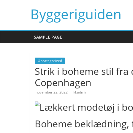
Skip
Byggeriguiden
to
content
SAMPLE PAGE
Uncategorized
Strik i boheme stil f
Copenhagen
november 22, 2022
kkadmin
Boheme beklædning, f