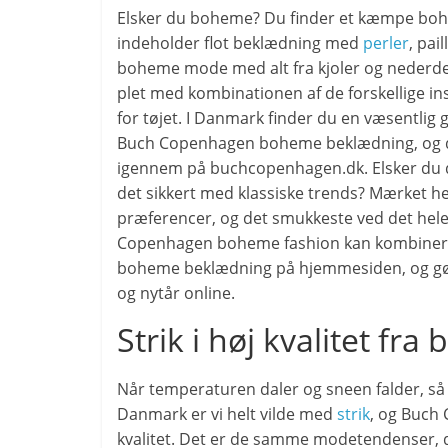
Elsker du boheme? Du finder et kæmpe boh-
indeholder flot beklædning med
perler
, pai
boheme mode med alt fra kjoler og nederdel
plet med kombinationen af de forskellige in
for tøjet. I Danmark finder du en væsentli
Buch Copenhagen boheme beklædning, og de
igennem på buchcopenhagen.dk. Elsker du den
det sikkert med klassiske trends? Mærket her
præferencer, og det smukkeste ved det he
Copenhagen boheme fashion kan kombineres
boheme beklædning på hjemmesiden, og gør e
og nytår online.
Strik i høj kvalitet f
Når temperaturen daler og sneen falder, så er
Danmark er vi helt vilde med
strik
, og Buch 
kvalitet. Det er de samme modetendenser, d