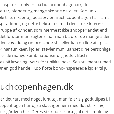
inspireret univers på buchcopenhagen.dk, der
lletter, blonder og mange skønne detaljer. Køb unik
e til tunikaer og pelsstøvler. Buch Copenhagen har ramt
spirationer, og dette bekræftes med den store interesse
g gruppe af kvinder, som nærmest ikke shopper andet end
t forstår man sagtens, når man bladrer de mange sider
 vovede og udfordrende stil, eller kan du lide at spille
 har tunikaer, kjoler, støvler m.m. uanset dine personlige
le er de mange kombinationsmuligheder. Buch
 på kryds og tværs for unikke looks. Se sortimentet med
n god handel. Køb flotte boho-inspirerede kjoler til jul
ra buchcopenhagen.dk
 det rart med noget lunt tøj, man føler sig godt tilpas i. I
Copenhagen har også slået igennem med flot strik i høj
er går igen her. Deres strik bærer præg af det simple og