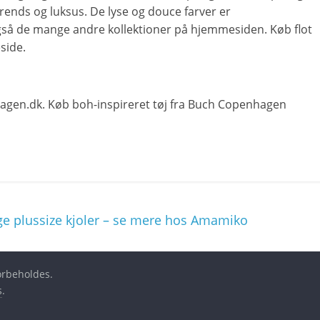
ends og luksus. De lyse og douce farver er
gså de mange andre kollektioner på hjemmesiden. Køb flot
side.
nhagen.dk. Køb boh-inspireret tøj fra Buch Copenhagen
rige plussize kjoler – se mere hos Amamiko
forbeholdes.
s
.