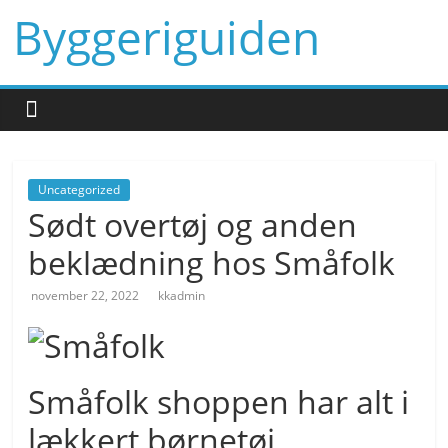
Skip
Byggeriguiden
to
content
Uncategorized
Sødt overtøj og anden
beklædning hos Småfolk
november 22, 2022
kkadmin
Småfolk shoppen har alt i
lækkert børnetøj