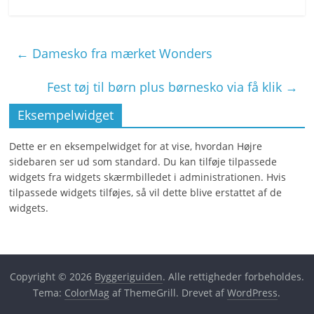
←
Damesko fra mærket Wonders
Fest tøj til børn plus børnesko via få klik
→
Eksempelwidget
Dette er en eksempelwidget for at vise, hvordan Højre
sidebaren ser ud som standard. Du kan tilføje tilpassede
widgets fra widgets skærmbilledet i administrationen. Hvis
tilpassede widgets tilføjes, så vil dette blive erstattet af de
widgets.
Copyright © 2026
Byggeriguiden
. Alle rettigheder forbeholdes.
Tema:
ColorMag
af ThemeGrill. Drevet af
WordPress
.