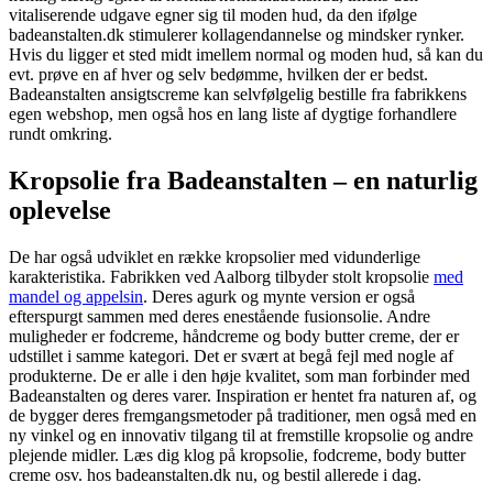
vitaliserende udgave egner sig til moden hud, da den ifølge
badeanstalten.dk stimulerer kollagendannelse og mindsker rynker.
Hvis du ligger et sted midt imellem normal og moden hud, så kan du
evt. prøve en af hver og selv bedømme, hvilken der er bedst.
Badeanstalten ansigtscreme kan selvfølgelig bestille fra fabrikkens
egen webshop, men også hos en lang liste af dygtige forhandlere
rundt omkring.
Kropsolie fra Badeanstalten – en naturlig
oplevelse
De har også udviklet en række kropsolier med vidunderlige
karakteristika. Fabrikken ved Aalborg tilbyder stolt kropsolie
med
mandel og appelsin
. Deres agurk og mynte version er også
efterspurgt sammen med deres enestående fusionsolie. Andre
muligheder er fodcreme, håndcreme og body butter creme, der er
udstillet i samme kategori. Det er svært at begå fejl med nogle af
produkterne. De er alle i den høje kvalitet, som man forbinder med
Badeanstalten og deres varer. Inspiration er hentet fra naturen af, og
de bygger deres fremgangsmetoder på traditioner, men også med en
ny vinkel og en innovativ tilgang til at fremstille kropsolie og andre
plejende midler. Læs dig klog på kropsolie, fodcreme, body butter
creme osv. hos badeanstalten.dk nu, og bestil allerede i dag.