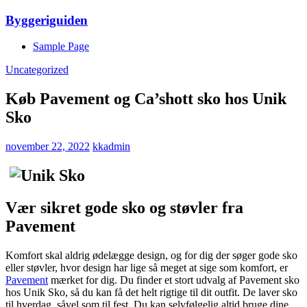
Skip
Byggeriguiden
to
content
Sample Page
Uncategorized
Køb Pavement og Ca’shott sko hos Unik
Sko
november 22, 2022
kkadmin
Vær sikret gode sko og støvler fra
Pavement
Komfort skal aldrig ødelægge design, og for dig der søger gode sko
eller støvler, hvor design har lige så meget at sige som komfort, er
Pavement
mærket for dig. Du finder et stort udvalg af Pavement sko
hos Unik Sko, så du kan få det helt rigtige til dit outfit. De laver sko
til hverdag, såvel som til fest. Du kan selvfølgelig altid bruge dine