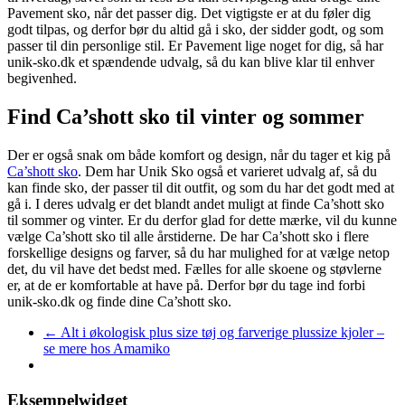
Pavement sko, når det passer dig. Det vigtigste er at du føler dig
godt tilpas, og derfor bør du altid gå i sko, der sidder godt, og som
passer til din personlige stil. Er Pavement lige noget for dig, så har
unik-sko.dk et spændende udvalg, så du kan blive klar til enhver
begivenhed.
Find Ca’shott sko til vinter og sommer
Der er også snak om både komfort og design, når du tager et kig på
Ca’shott sko
. Dem har Unik Sko også et varieret udvalg af, så du
kan finde sko, der passer til dit outfit, og som du har det godt med at
gå i. I deres udvalg er det blandt andet muligt at finde Ca’shott sko
til sommer og vinter. Er du derfor glad for dette mærke, vil du kunne
vælge Ca’shott sko til alle årstiderne. De har Ca’shott sko i flere
forskellige designs og farver, så du har mulighed for at vælge netop
det, du vil have det bedst med. Fælles for alle skoene og støvlerne
er, at de er komfortable at have på. Derfor bør du tage ind forbi
unik-sko.dk og finde dine Ca’shott sko.
←
Alt i økologisk plus size tøj og farverige plussize kjoler –
se mere hos Amamiko
Eksempelwidget