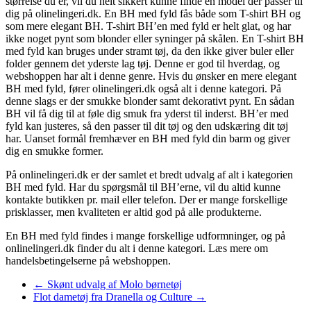
størrelse du er, vil du helt sikkert kunne finde en model der passer til
dig på olinelingeri.dk. En BH med fyld fås både som T-shirt BH og
som mere elegant BH. T-shirt BH’en med fyld er helt glat, og har
ikke noget pynt som blonder eller syninger på skålen. En T-shirt BH
med fyld kan bruges under stramt tøj, da den ikke giver buler eller
folder gennem det yderste lag tøj. Denne er god til hverdag, og
webshoppen har alt i denne genre. Hvis du ønsker en mere elegant
BH med fyld, fører olinelingeri.dk også alt i denne kategori. På
denne slags er der smukke blonder samt dekorativt pynt. En sådan
BH vil få dig til at føle dig smuk fra yderst til inderst. BH’er med
fyld kan justeres, så den passer til dit tøj og den udskæring dit tøj
har. Uanset formål fremhæver en BH med fyld din barm og giver
dig en smukke former.
På onlinelingeri.dk er der samlet et bredt udvalg af alt i kategorien
BH med fyld. Har du spørgsmål til BH’erne, vil du altid kunne
kontakte butikken pr. mail eller telefon. Der er mange forskellige
prisklasser, men kvaliteten er altid god på alle produkterne.
En BH med fyld findes i mange forskellige udformninger, og på
onlinelingeri.dk finder du alt i denne kategori. Læs mere om
handelsbetingelserne på webshoppen.
←
Skønt udvalg af Molo børnetøj
Flot dametøj fra Dranella og Culture
→