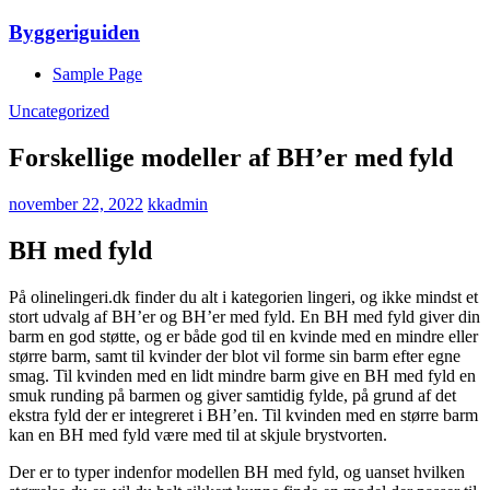
Skip
Byggeriguiden
to
content
Sample Page
Uncategorized
Forskellige modeller af BH’er med fyld
november 22, 2022
kkadmin
BH med fyld
På olinelingeri.dk finder du alt i kategorien lingeri, og ikke mindst et
stort udvalg af BH’er og BH’er med fyld. En BH med fyld giver din
barm en god støtte, og er både god til en kvinde med en mindre eller
større barm, samt til kvinder der blot vil forme sin barm efter egne
smag. Til kvinden med en lidt mindre barm give en BH med fyld en
smuk runding på barmen og giver samtidig fylde, på grund af det
ekstra fyld der er integreret i BH’en. Til kvinden med en større barm
kan en BH med fyld være med til at skjule brystvorten.
Der er to typer indenfor modellen BH med fyld, og uanset hvilken