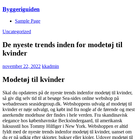
Skip
Byggeriguiden
to
content
Sample Page
Uncategorized
De nyeste trends inden for modetøj til
kvinder
november 22, 2022
kkadmin
Modetøj til kvinder
Skal du opdateres på de nyeste trends indenfor modetøj til kvinder,
så giv dig selv tid til at besøge Sea-sides online webshop på
webadressen seasidegroup.dk. Webshoppens udvalg af modetøj til
kvinder er nøje udvalgt, og købt ind fra nogle af de førende og mest
anerkendte modehuse der findes i hele verden. Fra skandinavisk
elegance hos københavnske Becksöndergaard, til amerikansk
luksusstil hos Tommy Hilfiger i New York. Webshoppen er altid
fyldt med de nyeste trends indenfor modetøj til kvinder, uanset om
du er på udkig efter skjorter, bukser eller kjoler. Udover modetøj til