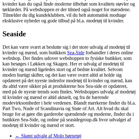
kvinder kan du også finde moderne tilbehør som kvalitets støvler og
tørklæder. På webshoppen er der tilmed også noget for mændene.
Tilmelder du dig kundeklubben, vil du helt automatisk modtage
eksklusive nyheder og gode tilbud på bl.a. modetøj til kvinder.
Seaside
Det kan være svært at beslutte sig i det store udvalg af modetøj til
kvinder og mænd, som butikken
Sea-Side
forhandler i deres online
webshop. Der findes udover webshoppen to fysiske butikker, som
kan besøges i Løkken og Skagen. Her er udvalg af modetøj til
kvinder og mænd ligeledes stort og af bedste kvalitet. Selvom
moden hurtigt skifter, og det kan være svært altid at holde sig
opdateret på det nyeste indenfor modetøj til kvinder og mænd, kan
du altid være sikker på at produkterne hos Sea-side er opdateret,
med på de nyeste trends som findes. Webshoppes udvalg af modetøj
til kvinder og mænd er altid aktuelt, og fra de bærende
modevirksomheder i hele verdenen. Blandt mærkerne finder du bl.a.
Part Two, Nude of Scandinavia og State of Art. Alt hvad du skal
bruge for at gøre din garderobe spændende og moderne, finder du i
butikken Sea-Side, og online på seasidegroup.dk hvor udvalget af
modetøj til kvinder og mænd er stort.
←
Skønt udvalg af Molo børnetøj