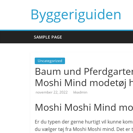
Skip
Byggeriguiden
to
content
SAMPLE PAGE
Uncategorized
Baum und Pferdgarte
Moshi Mind modetøj 
november 22, 2022
kkadmin
Moshi Moshi Mind mode
Er du typen der gerne hurtigt vil kunne komme
du vælger tøj fra Moshi Moshi mind. Det er t