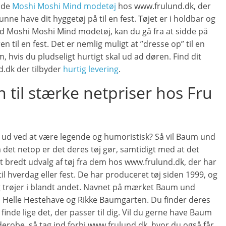
inde
Moshi Moshi Mind modetøj
hos www.frulund.dk, der
kunne have dit hyggetøj på til en fest. Tøjet er i holdbar og
Med Moshi Moshi Mind modetøj, kan du gå fra at sidde på
n til en fest. Det er nemlig muligt at ”dresse op” til en
m, hvis du pludseligt hurtigt skal ud ad døren. Find dit
.dk der tilbyder
hurtig levering
.
til stærke netpriser hos Fru
ig ud ved at være legende og humoristisk? Så vil Baum und
a det netop er det deres tøj gør, samtidigt med at det
et bredt udvalg af tøj fra dem hos www.frulund.dk, der har
il hverdag eller fest. De har produceret tøj siden 1999, og
og trøjer i blandt andet. Navnet på mærket Baum und
; Helle Hestehave og Rikke Baumgarten. Du finder deres
 finde lige det, der passer til dig. Vil du gerne have Baum
derobe, så tag ind forbi www.frulund.dk, hvor du også får