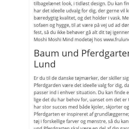
tilbagelænet look, i tidløst design. Du kan f
har det ideelle udvalg for dig, der gerne vil 
bæredygtig kvalitet, og det holder i vask. 
sofaen og hygge, til at være på vej ud ad døre
fest, så du ikke behøver gå alt dit tøj igenne
Moshi Moshi Mind modetøj hos www.frulund
Baum und Pferdgarten 
Lund
Er du til de danske tøjmærker, der skiller s
Pferdgarden være det ideelle valg for dig, d
passer ind i enhver situation. Du kan finde 
lige det du har behov for, uanset om det er t
har stor succes med både kjoler, skjorter 
Pferdgarten er inspireret af grundlæggerne
tøj i forskellige farver og mønstre, så du kan
und Pferdgarten skal være en del af din gar